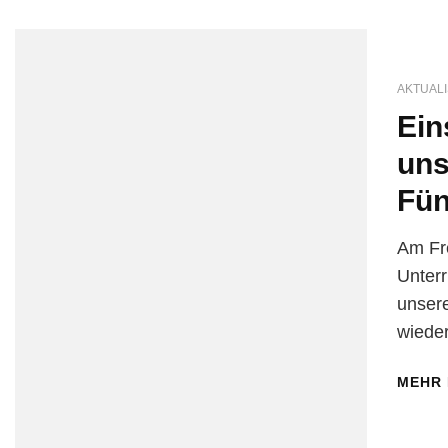
AKTUALI
Ein
uns
Fün
Am Fre
Unterr
unser
wieder
MEHR