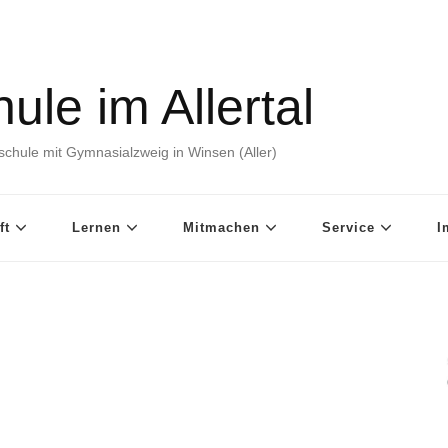
ule im Allertal
chule mit Gymnasialzweig in Winsen (Aller)
ft
Lernen
Mitmachen
Service
I