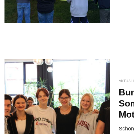
AKTUALI
Bun
Som
Mot
Schon 