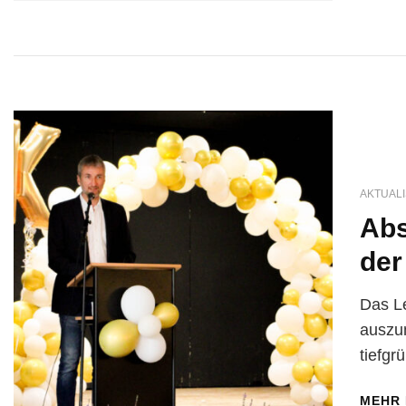
AKTUALI
Abs
der
Das Le
auszum
tiefgr
MEHR