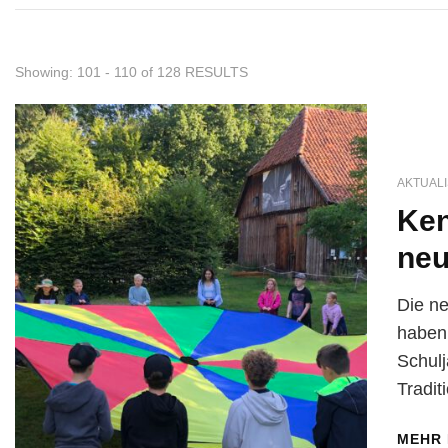
Showing: 101 - 110 of 128 RESULTS
AKTUALI
Ken
neu
Die ne
haben
Schulj
Tradit
MEHR