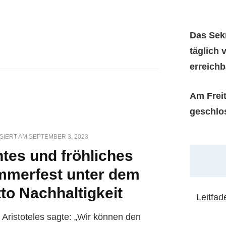
Das Sekr
täglich 
erreichb
Am Freit
geschlo
SIERT AM
SEPTEMBER 3, 2023
tes und fröhliches
merfest unter dem
to Nachhaltigkeit
Leitfa
Aristoteles sagte: „Wir können den