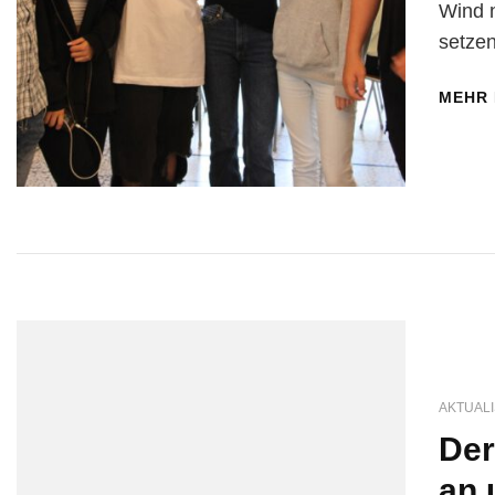
Wind n
setzen
MEHR
AKTUALI
Der
an 