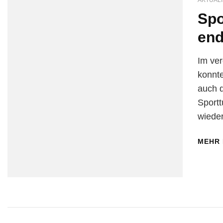
AKTUALI
Spo
end
Im ve
konnt
auch d
Sportt
wieder
MEHR