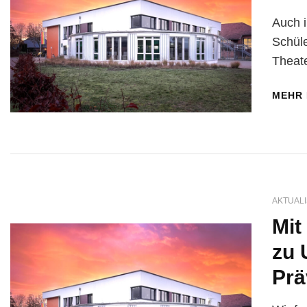
Auch i
Schüle
Theate
MEHR
AKTUALI
Mit
zu
Prä