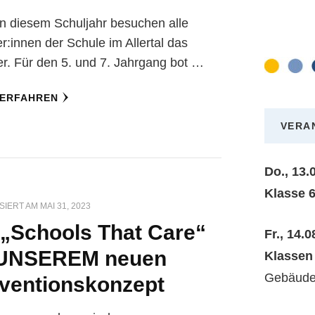
n diesem Schuljahr besuchen alle
r:innen der Schule im Allertal das
r. Für den 5. und 7. Jahrgang bot …
 ERFAHREN
VERA
Do., 13.
Klasse 6
SIERT AM
MAI 31, 2023
 „Schools That Care“
Fr., 14.
 UNSEREM neuen
Klasse
Gebäude
ventionskonzept