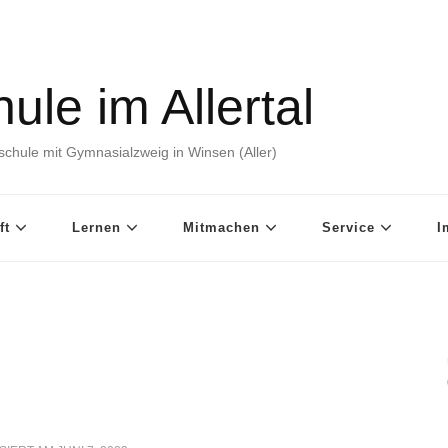
ule im Allertal
chule mit Gymnasialzweig in Winsen (Aller)
ft
Lernen
Mitmachen
Service
I