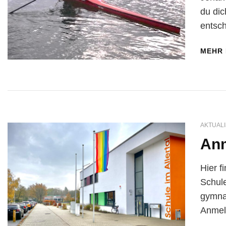
du dic
entsch
MEHR
AKTUALI
An
Hier f
Schule
gymna
Anme