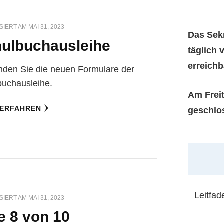
SIERT AM
MAI 31, 2023
Das Sekr
ulbuchausleihe
täglich 
erreichb
inden Sie die neuen Formulare der
buchausleihe.
Am Freit
 ERFAHREN
geschlo
Leitfa
SIERT AM
MAI 31, 2023
e 8 von 10