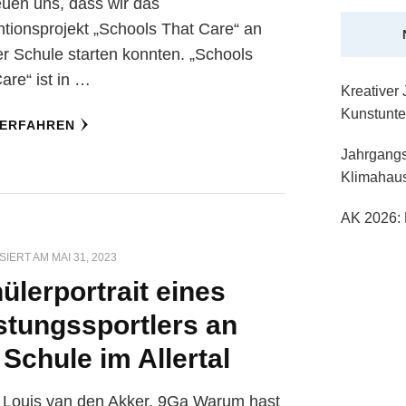
euen uns, dass wir das
tionsprojekt „Schools That Care“ an
r Schule starten konnten. „Schools
are“ ist in …
Kreativer
Kunstunter
 ERFAHREN
Jahrgangs
Klimahau
AK 2026: 
SIERT AM
MAI 31, 2023
ülerportrait eines
stungssportlers an
 Schule im Allertal
 Louis van den Akker, 9Ga Warum hast