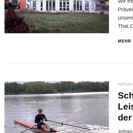
Wir fr
Präven
unsere
That C
MEHR
AKTUALI
Sch
Lei
der
Johan